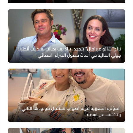
نزاع “شاتو ميرافال” يتجدد.. براد بيت يطالب بسجلات أنجلينا
جولي المالية في أحدث فصول الصراع القضائي
المؤثرة المغربية مريم أصواب تستقبل مولودها الثاني
وتكشف عن اسمه