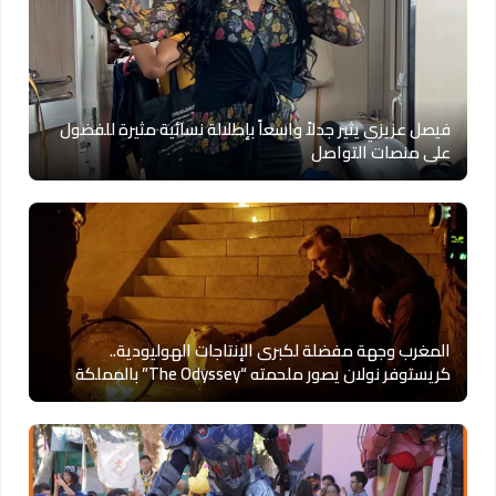
فيصل عزيزي يثير جدلاً واسعاً بإطلالة نسائية مثيرة للفضول
على منصات التواصل
المغرب وجهة مفضلة لكبرى الإنتاجات الهوليودية..
كريستوفر نولان يصور ملحمته “The Odyssey” بالمملكة