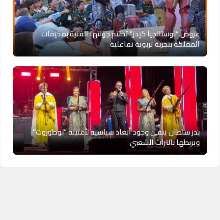
عروض “نوستالجيا كيدز” تختتم جولتها الفنية بمخيمات
المملكة بتجربة تربوية تفاعلية
بدر سلطان ينفي وجود أبعاد سياسية لأغنيته “لوطوروت”
ويربطها بالتراث الشعبي