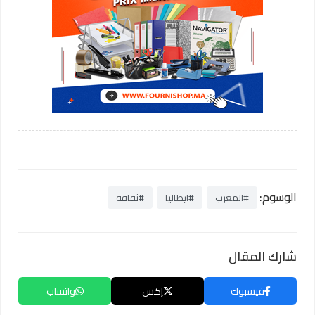
الوسوم:
#المغرب
#ايطاليا
#ثقافة
شارك المقال
فيسبوك
إكس
واتساب